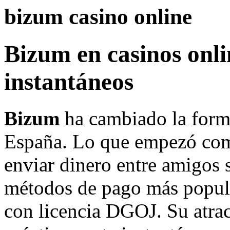
bizum casino online
Bizum en casinos onli
instantáneos
Bizum
ha cambiado la form
España. Lo que empezó com
enviar dinero entre amigos 
métodos de pago más popula
con licencia DGOJ. Su atrac