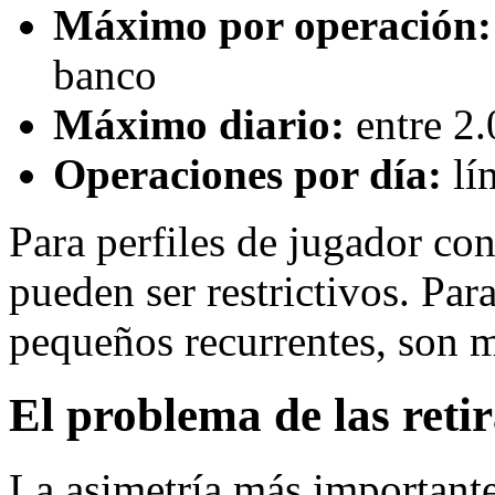
Máximo por operación:
banco
Máximo diario:
entre 2.
Operaciones por día:
lím
Para perfiles de jugador con
pueden ser restrictivos. Pa
pequeños recurrentes, son m
El problema de las ret
La asimetría más important