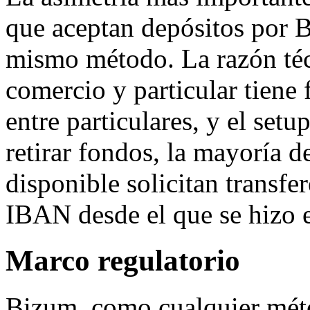
que aceptan depósitos por B
mismo método. La razón téc
comercio y particular tiene 
entre particulares, y el set
retirar fondos, la mayoría 
disponible solicitan transfe
IBAN desde el que se hizo e
Marco regulatorio
Bizum, como cualquier méto