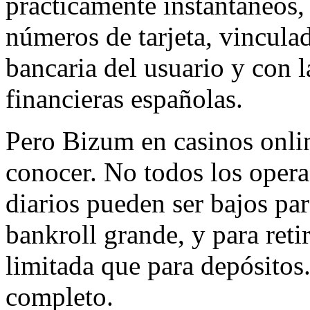
prácticamente instantáneos,
números de tarjeta, vincula
bancaria del usuario y con l
financieras españolas.
Pero Bizum en casinos onli
conocer. No todos los operad
diarios pueden ser bajos par
bankroll grande, y para reti
limitada que para depósitos
completo.