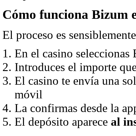
Cómo funciona Bizum en
El proceso es sensiblemente
En el casino selecciona
Introduces el importe que
El casino te envía una so
móvil
La confirmas desde la ap
El depósito aparece
al in