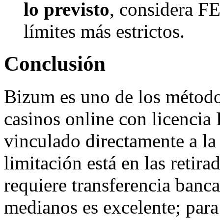
lo previsto
, considera F
límites más estrictos.
Conclusión
Bizum es uno de los método
casinos online con licencia
vinculado directamente a la
limitación está en las retir
requiere transferencia banc
medianos es excelente; para