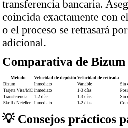
transferencia bancaria. Ase
coincida exactamente con e
o el proceso se retrasará po
adicional.
Comparativa de Bizum f
Método
Velocidad de depósito
Velocidad de retirada
Bizum
Inmediato
Variable
Sin 
Tarjeta Visa/MC
Inmediato
1-3 días
Posi
Transferencia
1-2 días
1-3 días
Sin 
Skrill / Neteller
Inmediato
1-2 días
Comi
💡 Consejos prácticos p