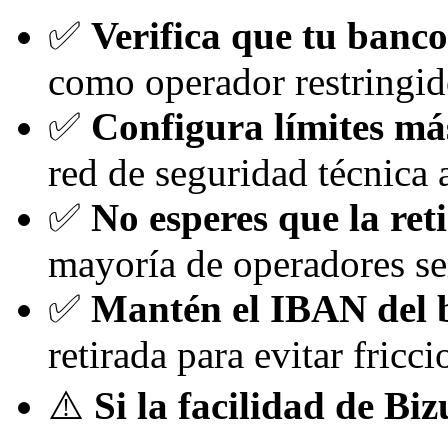
✅
Verifica que tu banc
como operador restringid
✅
Configura límites má
red de seguridad técnica 
✅
No esperes que la ret
mayoría de operadores ser
✅
Mantén el IBAN del 
retirada para evitar fricci
⚠️
Si la facilidad de Bi